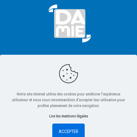
CONTACTEZ NOUS :
Par email
info@msi-
imagerie.com
ou par tél.
01 60 86
17 17
Notre site internet utilise des cookies pour améliorer l'expérience
utilisateur et nous vous recommandons d'accepter leur utilisation pour
profiter pleinement de votre navigation.
2016-2022 -- MSI-FAS -- TOUS DROITS RÉSERVÉS --
MENTIONS
Lire les mentions légales
LÉGALES & POLITIQUE DE CONFIDENTIALITÉ
- CONCEPTION /
RÉALISATION :
WWW.RAPTRAD-IMAGINE.COM
--
SITE ADMIN
ACCEPTER