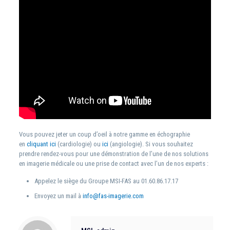
Vous pouvez jeter un coup d’oeil à notre gamme en échographie
en
cliquant ici
(cardiologie) ou
ici
(angiologie). Si vous souhaitez
prendre rendez-vous pour une démonstration de l’une de nos solutions
en imagerie médicale ou une prise de contact avec l’un de nos experts :
Appelez le siège du Groupe MSI-FAS au 01.60.86.17.17
Envoyez un mail à
info@fas-imagerie.com