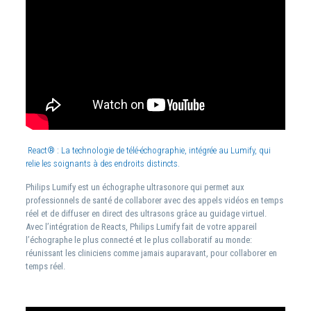
React® : La technologie de télé-échographie, intégrée au Lumify, qui
relie les soignants à des endroits distincts.
Philips Lumify est un échographe ultrasonore qui permet aux
professionnels de santé de collaborer avec des appels vidéos en temps
réel et de diffuser en direct des ultrasons grâce au guidage virtuel.
Avec l’intégration de Reacts, Philips Lumify fait de votre appareil
l’échographe le plus connecté et le plus collaboratif au monde:
réunissant les cliniciens comme jamais auparavant, pour collaborer en
temps réel.